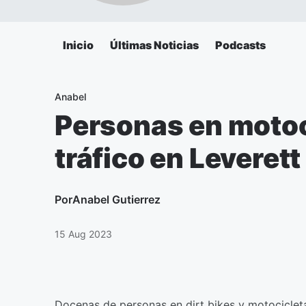
Inicio
Últimas Noticias
Podcasts
Anabel
Personas en motoc
tráfico en Leveret
Por
Anabel Gutierrez
15 Aug 2023
Docenas de personas en dirt bikes y motocicleta