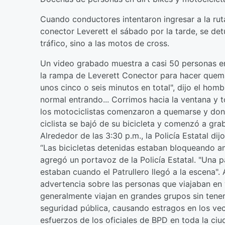
Cuando conductores intentaron ingresar a la rut
conector Leverett el sábado por la tarde, se de
tráfico, sino a las motos de cross.
Un video grabado muestra a casi 50 personas en
la rampa de Leverett Conector para hacer quemad
unos cinco o seis minutos en total", dijo el hom
normal entrando... Corrimos hacia la ventana y
los motociclistas comenzaron a quemarse y dona
ciclista se bajó de su bicicleta y comenzó a grab
Alrededor de las 3:30 p.m., la Policía Estatal di
“Las bicicletas detenidas estaban bloqueando am
agregó un portavoz de la Policía Estatal. "Una pa
estaban cuando el Patrullero llegó a la escena". 
advertencia sobre las personas que viajaban en 
generalmente viajan en grandes grupos sin tener
seguridad pública, causando estragos en los vec
esfuerzos de los oficiales de BPD en toda la ciu