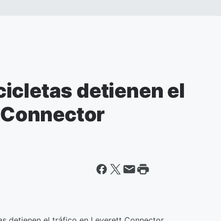
icletas detienen el
t Connector
s detienen el tráfico en Leverett Connector.