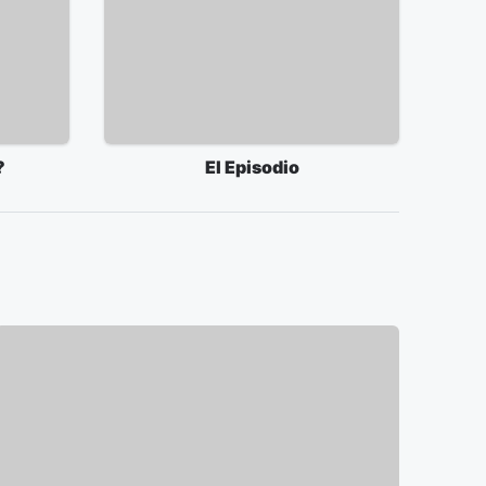
?
El Episodio