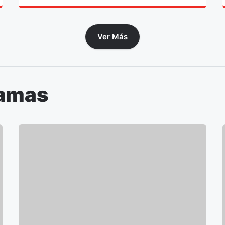
Ver Más
ramas