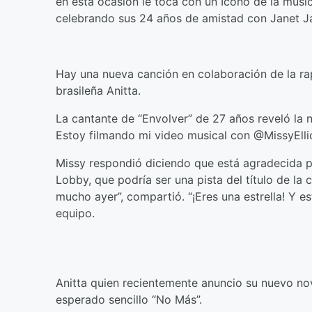
en esta ocasion le toca con un Icono de la mus
celebrando sus 24 años de amistad con Janet Ja
Hay una nueva canción en colaboración de la ra
brasileña Anitta.
La cantante de “Envolver” de 27 años reveló la no
Estoy filmando mi video musical con @MissyEll
Missy respondió diciendo que está agradecida po
Lobby, que podría ser una pista del título de la 
mucho ayer”, compartió. “¡Eres una estrella! 
equipo.
Anitta quien recientemente anuncio su nuevo no
esperado sencillo “No Más”.