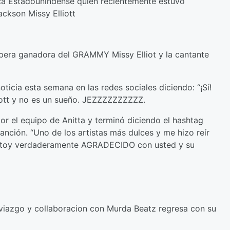
ica Estadounindense quien recientemente estuvo
ckson Missy Elliott
pera ganadora del GRAMMY Missy Elliot y la cantante
ticia esta semana en las redes sociales diciendo: “¡Sí!
iott y no es un sueño. JEZZZZZZZZZZ.
r el equipo de Anitta y terminó diciendo el hashtag
canción. “Uno de los artistas más dulces y me hizo reír
Y estoy verdaderamente AGRADECIDO con usted y su
viazgo y collaboracion con Murda Beatz regresa con su